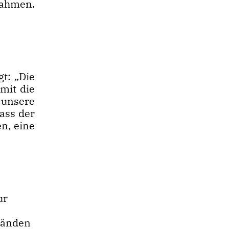
nahmen.
t: „Die
mit die
 unsere
dass der
n, eine
ur
bänden