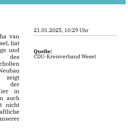
21.01.2025, 10:29 Uhr
ha van
el, hat
ngs und
Quelle:
in des
CDU-Kreisverband Wesel
cholten
 Neubau
zeigt
n der
ier in
rn auch
t nicht
ftliche
unserer