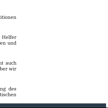
itionen
 Helfer
ken und
ht auch
ber wir
ung des
tischen