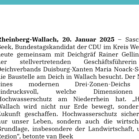
Rheinberg-Wallach, 20. Januar 2025
– Sasc
Beek, Bundestagskandidat der CDU im Kreis Wes
heute gemeinsam mit Deichgräf Rainer Gelli
der stellvertretenden Geschäftsführer
Deichverbands Duisburg-Xanten Maria Noack-S
die Baustelle am Deich in Wallach besucht. Der
eines modernen Drei-Zonen-Deichs 
eindrucksvoll, welche Dimensione
Hochwasserschutz am Niederrhein hat. „H
Wallach wird nicht nur Erde bewegt, sonde
Zukunft geschaffen. Hochwasserschutz sicher
nur unser Leben, sondern auch die wirtscha
Grundlage, insbesondere der Landwirtschaft, 
Region“, betonte van Beek