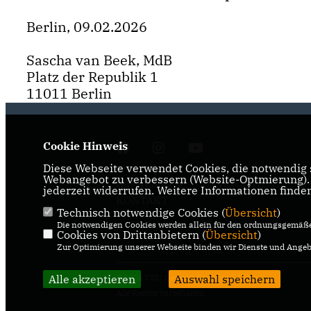
Berlin, 09.02.2026
Sascha van Beek, MdB
Platz der Republik 1
11011 Berlin
Cookie Hinweis
Diese Webseite verwendet Cookies, die notwendig s
Webangebot zu verbessern (Website-Optmierung). F
IMPRESSUM
DATENSCHUTZ
jederzeit widerrufen. Weitere Informationen finde
KONTAKT
Technisch notwendige Cookies (
Übersicht
)
Die notwendigen Cookies werden allein für den ordnungsgemäße
Cookies von Drittanbietern (
Übersicht
)
Zur Optimierung unserer Webseite binden wir Dienste und Angebo
Alle akzeptieren
@2026 CDU Gemeindeverband Alpen
Auswahl speichern
Alle Rechte vorbehalten.