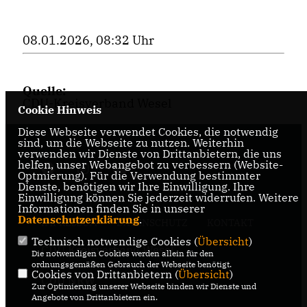
08.01.2026, 08:32 Uhr
Quelle:
CDU-Kreisverband Wesel
Cookie Hinweis
Diese Webseite verwendet Cookies, die notwendig
sind, um die Webseite zu nutzen. Weiterhin
verwenden wir Dienste von Drittanbietern, die uns
helfen, unser Webangebot zu verbessern (Website-
Optmierung). Für die Verwendung bestimmter
Dienste, benötigen wir Ihre Einwilligung. Ihre
Einwilligung können Sie jederzeit widerrufen. Weitere
Informationen finden Sie in unserer
Datenschutzerklärung
.
IMPRESSUM
DATENSCHUTZ
KONTAKT
Technisch notwendige Cookies (
Übersicht
)
CDU Kreisverband Wesel
Die notwendigen Cookies werden allein für den
ordnungsgemäßen Gebrauch der Webseite benötigt.
Cookies von Drittanbietern (
Übersicht
)
CDU NRW
Zur Optimierung unserer Webseite binden wir Dienste und
Angebote von Drittanbietern ein.